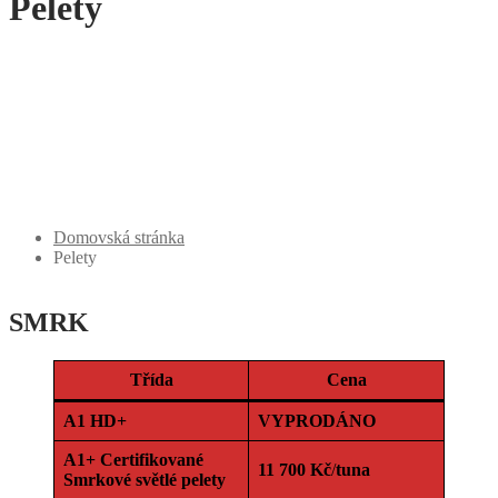
Pelety
Domovská stránka
Pelety
SMRK
Třída
Cena
A1 HD+
VYPRODÁNO
A1+
Certifikované
11 700 Kč
/
tuna
Smrkové světlé pelety