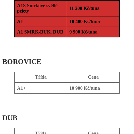
A1S
Smrkové světlé
11 200 Kč/tuna
pelety
A1
10 400 Kč/tuna
A1
SMRK-BUK
,
DUB
9 900 Kč/tuna
BOROVICE
Třída
Cena
A1+
10 900 Kč
/
tuna
DUB
Třída
Cena